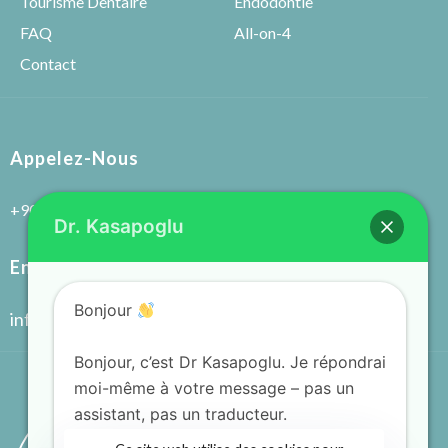
Tourisme Dentaire
Endodontie
FAQ
All-on-4
Contact
Appelez-Nous
+90 (538) 779 57 75
Dr. Kasapoglu
Envoyer Un E-Mail
Bonjour
info@drkasapoglu.com
Bonjour, c’est Dr Kasapoglu. Je répondrai
moi-même à votre message – pas un
assistant, pas un traducteur.