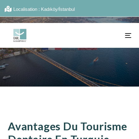
Localisation : Kadıköy/İstanbul
TO
NA
Avantages Du Tourisme