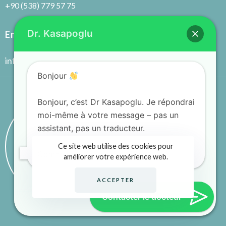
+90 (538) 779 57 75
Dr. Kasapoglu
Envoyer Un E-Mail
info@drkasapoglu.com
Bonjour
Bonjour, c’est Dr Kasapoglu. Je répondrai
moi-même à votre message – pas un
assistant, pas un traducteur.
P
r
e
n
d
r
e
u
n
Ce site web utilise des cookies pour
r
e
n
d
e
z
-
v
o
u
s
Comment puis-je vous aider ?
améliorer votre expérience web.
ACCEPTER
Contacter le docteur